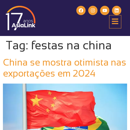
Tag:
festas na china
China se mostra otimista nas
exportações em 2024