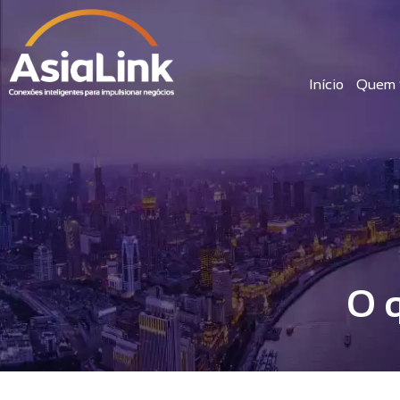
Início
Quem 
O 